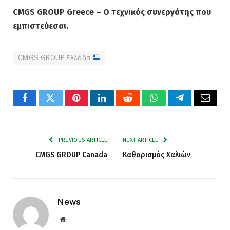
CMGS GROUP Greece – Ο τεχνικός συνεργάτης που
εμπιστεύεσαι.
CMGS GROUP Ελλάδα
Facebook
Twitter
Pinterest
LinkedIn
Reddit
WhatsApp
Telegram
Email
PREVIOUS ARTICLE
NEXT ARTICLE
CMGS GROUP Canada
Καθαρισμός Χαλιών
News
Website