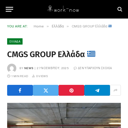
»
»
YOU ARE AT:
Home
Ελλάδα
CMGS GROUP Ελλάδα
ΕΛΛΆΔΑ
CMGS GROUP Ελλάδα
BY
NEWS
27 ΝΟΕΜΒΡΊΟΥ, 2025
ΔΕΝ ΥΠΆΡΧΟΥΝ ΣΧΌΛΙΑ
1 MIN READ
0
VIEWS