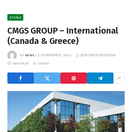
ΕΛΛΆΔΑ
CMGS GROUP – International
(Canada & Greece)
BY
NEWS
27 ΝΟΕΜΒΡΊΟΥ, 2025
ΔΕΝ ΥΠΆΡΧΟΥΝ ΣΧΌΛΙΑ
1 MIN READ
1
VIEWS