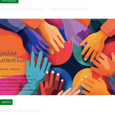
ΠΡΟΤΆΣΕΙΣ
Κέντρο Ειδικής Αγωγής – Ο Μικρός Σωκράτης
ΙΑΤΡΟΊ
Κοραλία Ψιλοπούλου