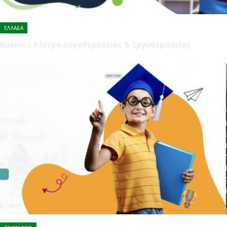
ΕΛΛΆΔΑ
Kosmos Κέντρο Λογοθεραπείας & Εργοθεραπείας