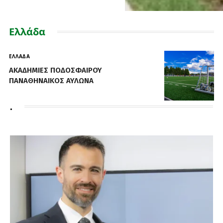
Ελλάδα
ΕΛΛΆΔΑ
CMGS GROUP Ελλάδα
.