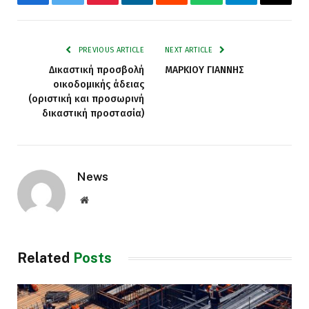
Facebook
Twitter
Pinterest
LinkedIn
Reddit
WhatsApp
Telegram
Email
PREVIOUS ARTICLE
NEXT ARTICLE
Δικαστική προσβολή
ΜΑΡΚΙΟΥ ΓΙΑΝΝΗΣ
οικοδομικής άδειας
(οριστική και προσωρινή
δικαστική προστασία)
News
Website
Related
Posts