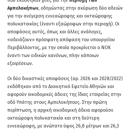
που εκδόθηκαν χθες για την
περιοχή των
Αμπελοκήπων
, οδηγώντας στην ακύρωση δύο αδειών
για την ανέγερση εννεαώροφης και οκταώροφης
πολυκατοικίας (έναντι εξαώροφων στην περιοχή). Οι
αποφάσεις αυτές, όπως και άλλες ανάλογες,
«αδειάζουν» πρόσφατη απόφαση του υπουργείου
Περιβάλλοντος, με την οποία προκρίνεται ο ΝΟΚ
έναντι των ειδικών κανόνων, πλην κάποιων
εξαιρέσεων.
Οι δύο δικαστικές αποφάσεις (αρ. 2026 και 2028/2022)
εκδόθηκαν από το Διοικητικό Εφετείο Αθηνών και
αφορούν οικοδομικές άδειες της ίδιας εταιρείας στην
οδό Υπάτης στους Αμπελοκήπους. Στην πρώτη
περίπτωση, η αρχική οικοδομική άδεια αφορούσε
οκταώροφη πολυκατοικία και στη δεύτερη
εννεαώροφη, με ανώτατο ύψος 26,8 μέτρων και 26,3