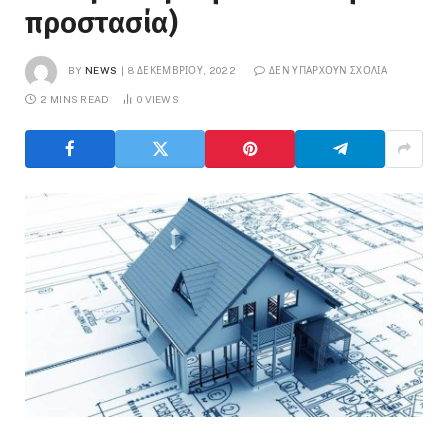
προστασία)
BY
NEWS
8 ΔΕΚΕΜΒΡΊΟΥ, 2022
ΔΕΝ ΥΠΆΡΧΟΥΝ ΣΧΌΛΙΑ
2 MINS READ
0
VIEWS