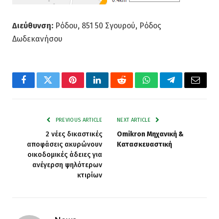
Διεύθυνση:
Ρόδου, 851 50 Σγουρού, Ρόδος
Δωδεκανήσου
Facebook
Twitter
Pinterest
LinkedIn
Reddit
WhatsApp
Telegram
Email
PREVIOUS ARTICLE
NEXT ARTICLE
2 νέες δικαστικές
Omikron Μηχανική &
αποφάσεις ακυρώνουν
Κατασκευαστική
οικοδομικές άδειες για
ανέγερση ψηλότερων
κτιρίων