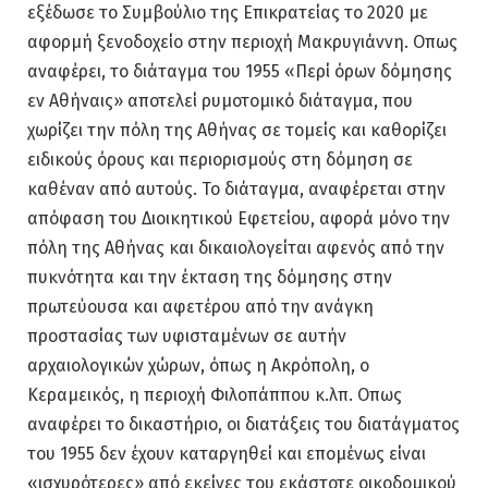
εξέδωσε το Συμβούλιο της Επικρατείας το 2020 με
αφορμή ξενοδοχείο στην περιοχή Μακρυγιάννη. Οπως
αναφέρει, το διάταγμα του 1955 «Περί όρων δόμησης
εν Αθήναις» αποτελεί ρυμοτομικό διάταγμα, που
χωρίζει την πόλη της Αθήνας σε τομείς και καθορίζει
ειδικούς όρους και περιορισμούς στη δόμηση σε
καθέναν από αυτούς. Το διάταγμα, αναφέρεται στην
απόφαση του Διοικητικού Εφετείου, αφορά μόνο την
πόλη της Αθήνας και δικαιολογείται αφενός από την
πυκνότητα και την έκταση της δόμησης στην
πρωτεύουσα και αφετέρου από την ανάγκη
προστασίας των υφισταμένων σε αυτήν
αρχαιολογικών χώρων, όπως η Ακρόπολη, ο
Κεραμεικός, η περιοχή Φιλοπάππου κ.λπ. Οπως
αναφέρει το δικαστήριο, οι διατάξεις του διατάγματος
του 1955 δεν έχουν καταργηθεί και επομένως είναι
«ισχυρότερες» από εκείνες του εκάστοτε οικοδομικού