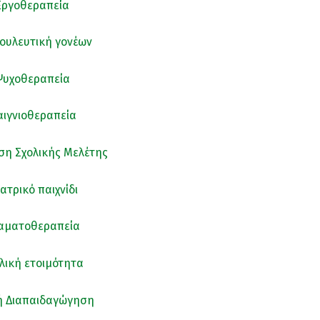
Εργοθεραπεία
ουλευτική γονέων
Ψυχοθεραπεία
ιγνιοθεραπεία
η Σχολικής Μελέτης
ατρικό παιχνίδι
αματοθεραπεία
λική ετοιμότητα
ή Διαπαιδαγώγηση