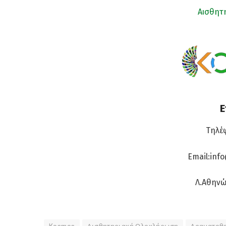
Αισθητ
Ε
Τηλέφ
Email:inf
Λ.Αθηνών