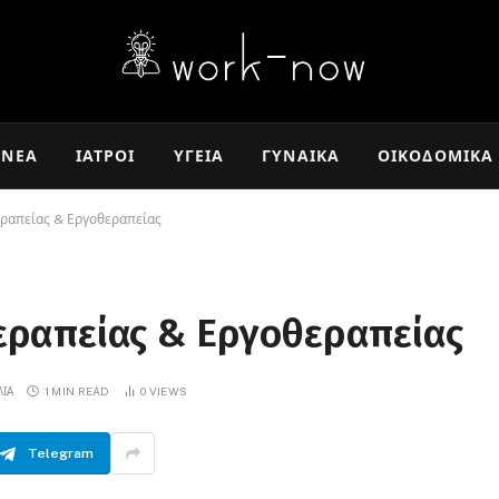
TRENDING
ΝΈΑ
ΙΑΤΡΟΊ
ΥΓΕΊΑ
ΓΥΝΑΊΚΑ
ΟΙΚΟΔΟΜΙΚΆ
ραπείας & Εργοθεραπείας
εραπείας & Εργοθεραπείας
ΛΙΑ
1 MIN READ
0
VIEWS
Telegram