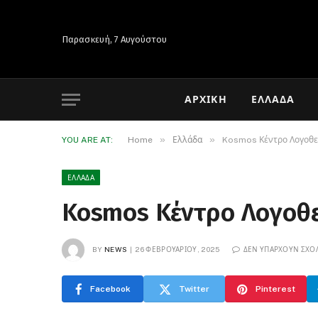
Παρασκευή, 7 Αυγούστου
ΑΡΧΙΚΉ
ΕΛΛΆΔΑ
»
»
YOU ARE AT:
Home
Ελλάδα
Kosmos Κέντρο Λογοθε
ΕΛΛΆΔΑ
Kosmos Κέντρο Λογοθ
BY
NEWS
26 ΦΕΒΡΟΥΑΡΊΟΥ, 2025
ΔΕΝ ΥΠΆΡΧΟΥΝ ΣΧΌ
Facebook
Twitter
Pinterest