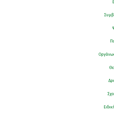
Συμβ
Πα
Οργάνωσ
Θε
Δρ
Σχο
Ειδικ