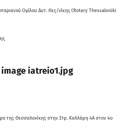
οταριανού Ομίλου Δυτ. Θες/νίκης (Rotary Thessaloniki
κης
ντρο της Θεσσαλονίκης στην Στρ. Καλλάρη 4Α στον 4ο