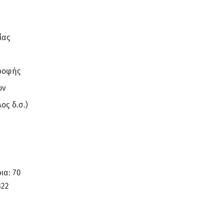
ίας
τροφής
ών
ος δ.σ.)
ια: 70
322