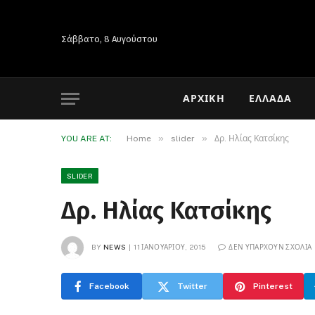
Σάββατο, 8 Αυγούστου
ΑΡΧΙΚΉ
ΕΛΛΆΔΑ
»
»
YOU ARE AT:
Home
slider
Δρ. Ηλίας Κατσίκης
SLIDER
Δρ. Ηλίας Κατσίκης
BY
NEWS
11 ΙΑΝΟΥΑΡΊΟΥ, 2015
ΔΕΝ ΥΠΆΡΧΟΥΝ ΣΧΌΛΙΑ
Facebook
Twitter
Pinterest