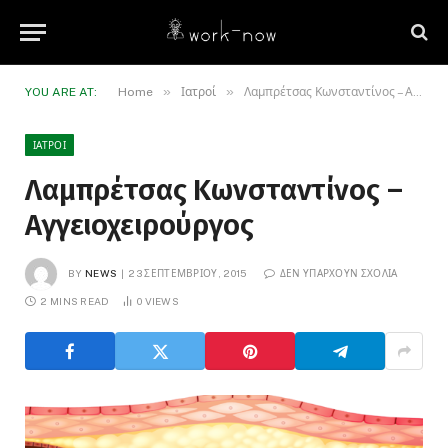
»
»
YOU ARE AT:
Home
Ιατροί
Λαμπρέτσας Κωνσταντίνος – Αγγειοχειρούργος
ΙΑΤΡΟΊ
Λαμπρέτσας Κωνσταντίνος –
Αγγειοχειρούργος
BY
NEWS
23 ΣΕΠΤΕΜΒΡΊΟΥ, 2015
ΔΕΝ ΥΠΆΡΧΟΥΝ ΣΧΌΛΙΑ
2 MINS READ
0
VIEWS