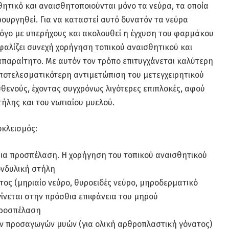
θητικό και αναισθητοποιούνται μόνο τα νεύρα, τα οποία
ρουργηθεί. Για να καταστεί αυτό δυνατόν τα νεύρα
λόγο με υπερήχους και ακολουθεί η έγχυση του φαρμάκου
αλίζει συνεχή χορήγηση τοπικού αναισθητικού και
 απαραίτητο. Με αυτόν τον τρόπο επιτυγχάνεται καλύτερη
ποτελεσματικότερη αντιμετώπιση του μετεγχειρητικού
θενούς, έχοντας συγχρόνως λιγότερες επιπλοκές, αφού
ήλης και του νωτιαίου μυελού.
οκλεισμός:
θια προσπέλαση. Η χορήγηση του τοπικού αναισθητικού
ονδυλική στήλη
τος (μηριαίο νεύρο, θυροειδές νεύρο, μηροδερματικό
γίνεται στην πρόσθια επιφάνεια του μηρού
 προσπέλαση
ων προσαγωγών μυών (για ολική αρθροπλαστική γόνατος)