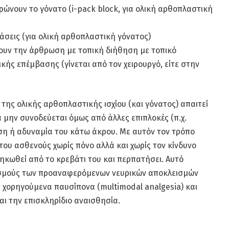
ρώνουν το γόνατο (i-pack block, για ολική αρθοπλαστική
άσεις (για ολική αρθοπλαστική γόνατος)
ουν την άρθρωση με τοπική διήθηση με τοπικό
κής επέμβασης (γίνεται από τον χειρουργό, είτε στην
ης ολικής αρθοπλαστικής ισχίου (και γόνατος) απαιτεί
 μην συνοδεύεται όμως από άλλες επιπλοκές (π.χ.
υση ή αδυναμία του κάτω άκρου. Με αυτόν τον τρόπο
του ασθενούς χωρίς πόνο αλλά και χωρίς τον κίνδυνο
κωθεί από το κρεβάτι του και περπατήσει. Αυτό
ασμούς των προαναφερόμενων νευρικών αποκλεισμών
 χορηγούμενα παυσίπονα (multimodal analgesia) και
ι την επισκληρίδιο αναισθησία.