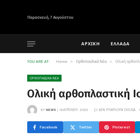
Παρασκευή, 7 Αυγούστου
ΑΡΧΙΚΉ
ΕΛΛΆΔΑ
»
»
YOU ARE AT:
Home
Ορθοπαιδικά Νέα
Ολική αρθοπλ
ΟΡΘΟΠΑΙΔΙΚΆ ΝΈΑ
Ολική αρθοπλαστική Ισ
BY
NEWS
19 ΑΠΡΙΛΊΟΥ, 2022
ΔΕΝ ΥΠΆΡΧΟΥΝ ΣΧΌΛΙΑ
Facebook
Twitter
Pinterest