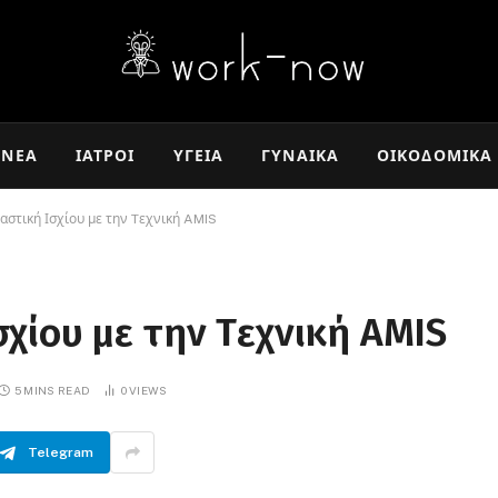
ΝΈΑ
ΙΑΤΡΟΊ
ΥΓΕΊΑ
ΓΥΝΑΊΚΑ
ΟΙΚΟΔΟΜΙΚΆ
αστική Ισχίου με την Tεχνική AMIS
χίου με την Tεχνική AMIS
5 MINS READ
0
VIEWS
Telegram