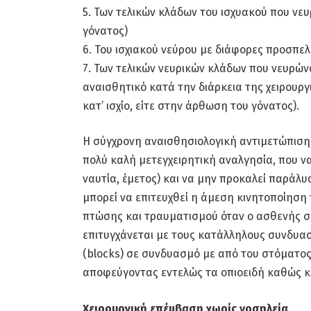
5. Των τελικών κλάδων του ισχυακού που νευ
γόνατος)
6. Του ισχιακού νεύρου με διάφορες προσπελ
7. Των τελικών νευρικών κλάδων που νευρών
αναισθητικό κατά την διάρκεια της χειρουργι
κατ’ ισχίο, είτε στην άρθωση του γόνατος).
Η σύγχρονη αναισθησιολογική αντιμετώπιση τ
πολύ καλή μετεγχειρητική αναλγησία, που να
ναυτία, έμετος) και να μην προκαλεί παράλ
μπορεί να επιτευχθεί η άμεση κινητοποίηση 
πτώσης και τραυματισμού όταν ο ασθενής ση
επιτυγχάνεται με τους κατάλληλους συνδυ
(blocks) σε συνδυασμό με από του στόματος
αποφεύγοντας εντελώς τα οπιοειδή καθώς κα
Χειρουργική επέμβαση χωρίς νοσηλεία