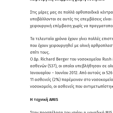
Στις μέρες μας σε πολλά ορθοπαιδικά κέντρα,
υποβάλλονται σε αυτές τις επεμβάσεις είναι
χειρουργική επέμβαση χωρίς να πραγματοποιή
Τα τελευταία χρόνια έχουν γίνει πολλές επι
που έχουν χειρουργηθεί με ολική αρθροπλαστ
σπίτι τους.
Ο Δρ. Richard Berger του νοσοκομείου Rush
ασθενών (537), οι οποίοι υπεβλήθησαν σε ολ
Ιανουαρίου – Ιουνίου 2012. Από αυτούς οι 52
11 ασθενείς (2%) παρέμειναν στο νοσοκομεί
νοσοκομείο, οι ασθενείς που αντιμετωπίστηκ
Η τεχνική AMIS
Στην προσπέλαση του ισχίου η μοναδική MIS τ