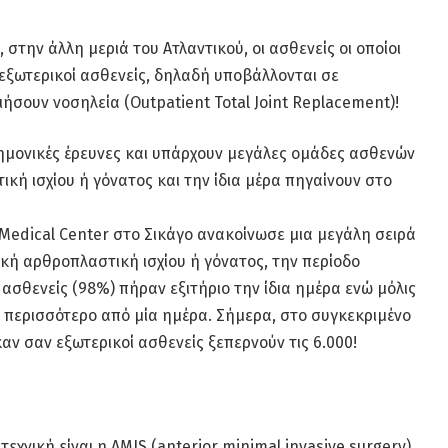
 στην άλλη μεριά του Ατλαντικού, οι ασθενείς οι οποίοι
 εξωτερικοί ασθενείς, δηλαδή υποβάλλονται σε
σουν νοσηλεία (Outpatient Total Joint Replacement)!
στημονικές έρευνες και υπάρχουν μεγάλες ομάδες ασθενών
ική ισχίου ή γόνατος και την ίδια μέρα πηγαίνουν στο
 Medical Center στο Σικάγο ανακοίνωσε μια μεγάλη σειρά
ική αρθροπλαστική ισχίου ή γόνατος, την περίοδο
6 ασθενείς (98%) πήραν εξιτήριο την ίδια ημέρα ενώ μόλις
ο περισσότερο από μία ημέρα. Σήμερα, στο συγκεκριμένο
αν σαν εξωτερικοί ασθενείς ξεπερνούν τις 6.000!
εχνική είναι η AMIS (anterior minimal invasive surgery).