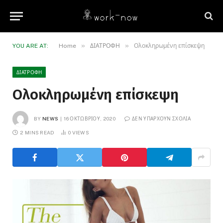
»
»
YOU ARE AT:
Home
ΔΙΑΤΡΟΦΗ
Ολοκληρωμένη επίσκεψη
ΔΙΑΤΡΟΦΗ
Ολοκληρωμένη επίσκεψη
BY
NEWS
16 ΟΚΤΩΒΡΊΟΥ, 2020
ΔΕΝ ΥΠΆΡΧΟΥΝ ΣΧΌΛΙΑ
2 MINS READ
0
VIEWS