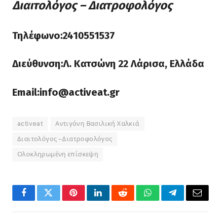
Διαιτολόγος – Διατροφολόγος
Τηλέφωνο:2410551537
Διεύθυνση:Λ. Κατσώνη 22 Λάρισα, Ελλάδα
Email:info@activeat.gr
activeat
Αντιγόνη Βασιλική Χαλκιά
Διαιτολόγος – Διατροφολόγος
Ολοκληρωμένη επίσκεψη
Facebook
Twitter
Pinterest
LinkedIn
Reddit
WhatsApp
Telegram
Email