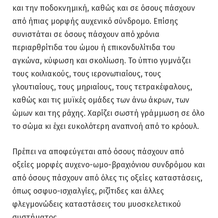
και την ποδοκνημική, καθώς και σε όσους πάσχουν
από ήπιας μορφής αυχενικό σύνδρομο. Επίσης
συνιστάται σε όσους πάσχουν από χρόνια
περιαρθρίτιδα του ώμου ή επικονδυλίτιδα του
αγκώνα, κύφωση και σκολίωση. Το ύπτιο γυμνάζει
τους κοιλιακούς, τους ιερονωτιαίους, τους
γλουτιαίους, τους μηριαίους, τους τετρακέφαλους,
καθώς και τις μυϊκές ομάδες των άνω άκρων, των
ώμων και της ράχης. Χαρίζει σωστή γράμμωση σε όλο
το σώμα κι έχει ευκολότερη αναπνοή από το κρόουλ.
Πρέπει να αποφεύγεται από όσους πάσχουν από
οξείες μορφές αυχενο-ωμο-βραχιόνιου συνδρόμου και
από όσους πάσχουν από όλες τις οξείες καταστάσεις,
όπως οσφυο-ισχιαλγίες, ριζίτιδες και άλλες
φλεγμονώδεις καταστάσεις του μυοσκελετικού
συστήματος.