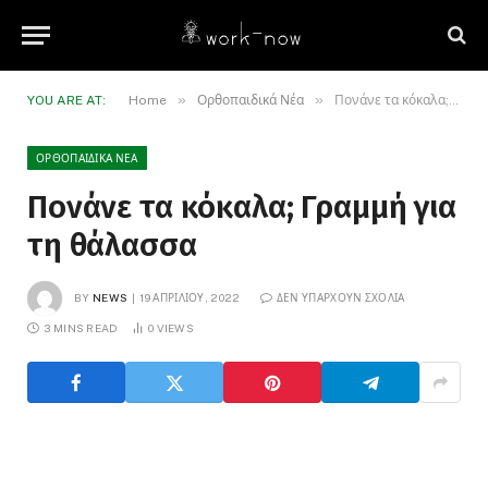
»
»
YOU ARE AT:
Home
Ορθοπαιδικά Νέα
Πονάνε τα κόκαλα; Γραμμή για τη θάλασσα
ΟΡΘΟΠΑΙΔΙΚΆ ΝΈΑ
Πονάνε τα κόκαλα; Γραμμή για
τη θάλασσα
BY
NEWS
19 ΑΠΡΙΛΊΟΥ, 2022
ΔΕΝ ΥΠΆΡΧΟΥΝ ΣΧΌΛΙΑ
3 MINS READ
0
VIEWS