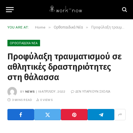
»
»
YOU ARE AT:
Home
Ορθοπαιδικά Νέα
Προφύλαξη τραυματισμού σε αθλητικές δραστηριότητες στη θάλασσα
ΟΡΘΟΠΑΙΔΙΚΆ ΝΈΑ
Προφύλαξη τραυματισμού σε
αθλητικές δραστηριότητες
στη θάλασσα
BY
NEWS
19 ΑΠΡΙΛΊΟΥ, 2022
ΔΕΝ ΥΠΆΡΧΟΥΝ ΣΧΌΛΙΑ
3 MINS READ
0
VIEWS