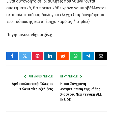
Είναι αυτονόητο ότι οι αθλητές που γυμνάζονται
συστηματικά, θα πρέπει κάθε χρόνο να υποβάλλονται
σε προληπτικό καρδιολογικό έλεγχο (καρδιογράφημα,
τεστ κόπωσης και υπέρηχο καρδιάς / triplex).
Πηγή: tasosdeligeorgis.gr
Facebook
Twitter
Pinterest
LinkedIn
Reddit
WhatsApp
Telegram
Email
PREVIOUS ARTICLE
NEXT ARTICLE
Αρθροπλαστική: Όλες οι
Η πιο Σύγχρονη
τελευταίες εξελίξεις
Αντιμετώπιση της Ρήξης
Χιαστού: Nέα τεχνική ALL
INSIDE