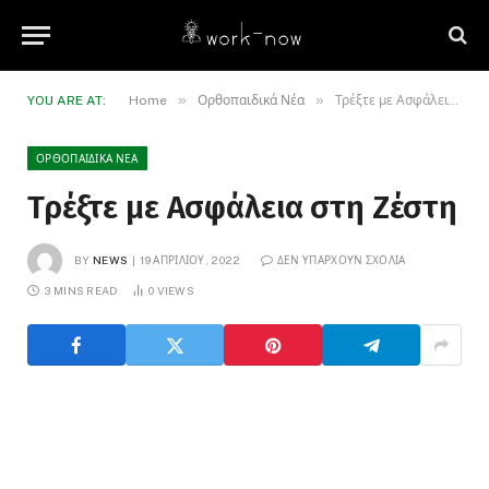
»
»
YOU ARE AT:
Home
Ορθοπαιδικά Νέα
Τρέξτε με Ασφάλεια στη Ζέστη
ΟΡΘΟΠΑΙΔΙΚΆ ΝΈΑ
Τρέξτε με Ασφάλεια στη Ζέστη
BY
NEWS
19 ΑΠΡΙΛΊΟΥ, 2022
ΔΕΝ ΥΠΆΡΧΟΥΝ ΣΧΌΛΙΑ
3 MINS READ
0
VIEWS