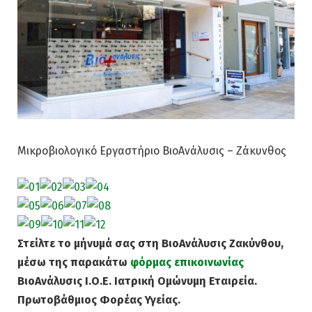
Mικροβιολογικό Εργαστήριο ΒιοAνάλυσις – Ζάκυνθος
Στείλτε το μήνυμά σας στη ΒιοAνάλυσις Ζακύνθου,
μέσω της παρακάτω
φόρμας επικοινωνίας
ΒιοAνάλυσις Ι.Ο.Ε. Ιατρική Ομώνυμη Εταιρεία.
Πρωτοβάθμιος Φορέας Υγείας.