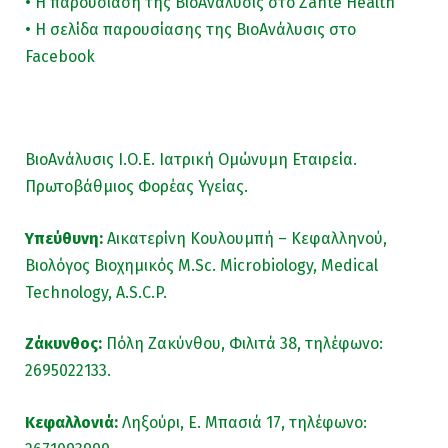
• Η παρουσίαση της ΒιοAνάλυσις στο Zante Health
• Η σελίδα παρουσίασης της ΒιοAνάλυσις στο
Facebook
ΒιοAνάλυσις Ι.Ο.Ε. Ιατρική Ομώνυμη Εταιρεία.
Πρωτοβάθμιος Φορέας Υγείας.
Υπεύθυνη:
Αικατερίνη Κουλουμπή – Κεφαλληνού,
Βιολόγος Βιοχημικός M.Sc. Microbiology, Medical
Technology, A.S.C.P.
Ζάκυνθος:
Πόλη Ζακύνθου, Φιλιτά 38, τηλέφωνο:
2695022133.
Κεφαλλονιά:
Ληξούρι, Ε. Μπασιά 17, τηλέφωνο: