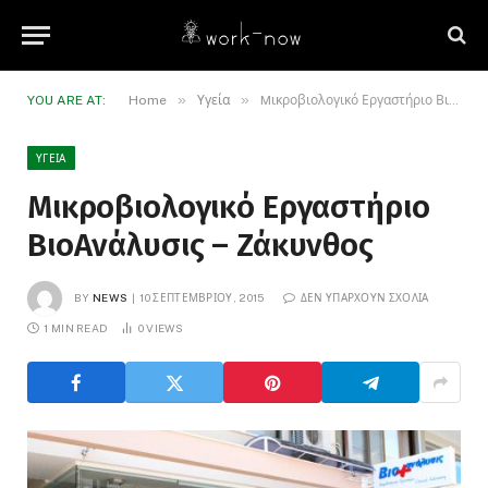
»
»
YOU ARE AT:
Home
Υγεία
Mικροβιολογικό Εργαστήριο ΒιοAνάλυσις – Ζάκυνθος
ΥΓΕΊΑ
Mικροβιολογικό Εργαστήριο
ΒιοAνάλυσις – Ζάκυνθος
BY
NEWS
10 ΣΕΠΤΕΜΒΡΊΟΥ, 2015
ΔΕΝ ΥΠΆΡΧΟΥΝ ΣΧΌΛΙΑ
1 MIN READ
0
VIEWS