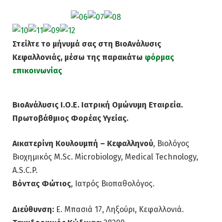
Στείλτε το μήνυμά σας στη ΒιοAνάλυσις
Κεφαλλονιάς, μέσω της παρακάτω
φόρμας
επικοινωνίας
ΒιοAνάλυσις Ι.Ο.Ε. Ιατρική Ομώνυμη Εταιρεία.
Πρωτοβάθμιος Φορέας Υγείας.
Αικατερίνη Κουλουμπή – Κεφαλληνού
, Βιολόγος
Βιοχημικός M.Sc. Microbiology, Medical Technology,
A.S.C.P.
Βόντας Φώτιος
, Ιατρός Βιοπαθολόγος.
Διεύθυνση:
Ε. Μπασιά 17, Ληξούρι, Κεφαλλονιά.
Ταχυδρομικός Κώδικας:
28200.
Τηλέφωνο:
26710 93999.
Φάξ:
26710 93133.
Επείγοντα περιστατικά:
6977617590.