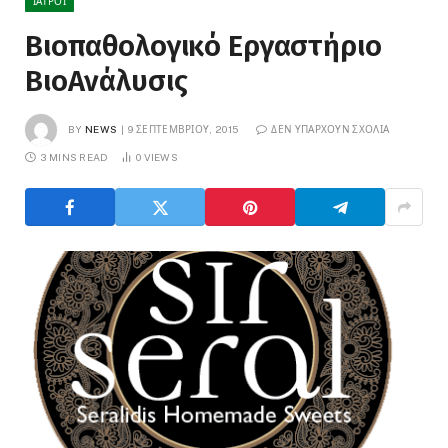
ΙΑΤΡΟΊ
Βιοπαθολογικό Εργαστήριο
ΒιοAνάλυσις
BY
NEWS
9 ΣΕΠΤΕΜΒΡΊΟΥ, 2015
ΔΕΝ ΥΠΆΡΧΟΥΝ ΣΧΌΛΙΑ
3 MINS READ
0
VIEWS