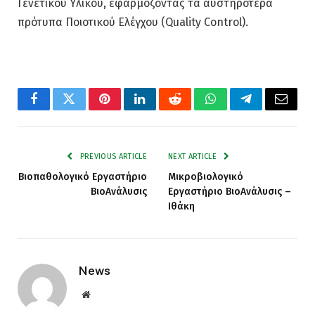
Γενετικού Υλικού, εφαρμόζοντας τα αυστηρότερα
πρότυπα Ποιοτικού Ελέγχου (Quality Control).
Facebook
Twitter
Pinterest
LinkedIn
Reddit
WhatsApp
Telegram
Email
PREVIOUS ARTICLE
NEXT ARTICLE
Βιοπαθολογικό Εργαστήριο
Mικροβιολογικό
ΒιοAνάλυσις
Εργαστήριο ΒιοAνάλυσις –
Ιθάκη
News
Website