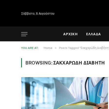
Σάββατο, 8 Αυγούστου
ΑΡΧΙΚΉ
ΕΛΛΆΔΑ
»
YOU ARE AT:
Home
Posts Tagged "Σακχαρώδη Διαβήτη
BROWSING:
ΣΑΚΧΑΡΏΔΗ ΔΙΑΒΉΤΗ