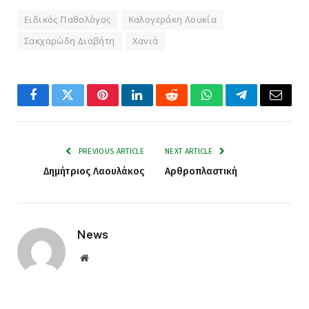
Ειδικός Παθολόγος
Καλογεράκη Λουκία
Σακχαρώδη Διαβήτη
Χανιά
Facebook
Twitter
Pinterest
LinkedIn
Reddit
WhatsApp
Telegram
Email
PREVIOUS ARTICLE
NEXT ARTICLE
Δημήτριος Λαουλάκος
Αρθροπλαστική
News
Website