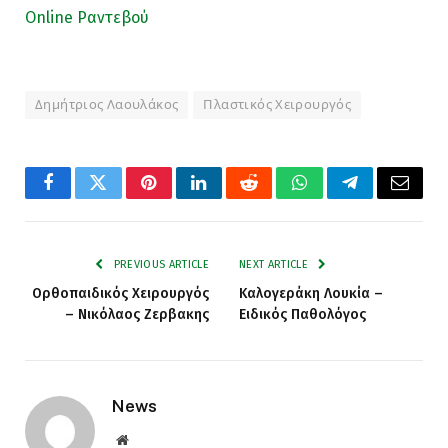
Online Ραντεβού
Δημήτριος Λαουλάκος
Πλαστικός Χειρουργός
Facebook
Twitter
Pinterest
LinkedIn
Reddit
WhatsApp
Telegram
Email
PREVIOUS ARTICLE
NEXT ARTICLE
Ορθοπαιδικός Χειρουργός
Καλογεράκη Λουκία –
– Νικόλαος Ζερβακης
Ειδικός Παθολόγος
News
Website