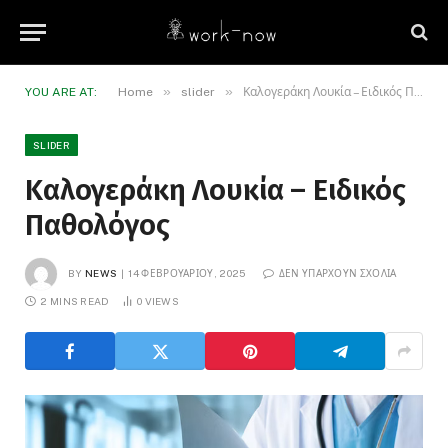
»
»
YOU ARE AT:
Home
slider
Καλογεράκη Λουκία – Ειδικός Παθολόγος
SLIDER
Καλογεράκη Λουκία – Ειδικός
Παθολόγος
BY
NEWS
14 ΦΕΒΡΟΥΑΡΊΟΥ, 2025
ΔΕΝ ΥΠΆΡΧΟΥΝ ΣΧΌΛΙΑ
2 MINS READ
0
VIEWS