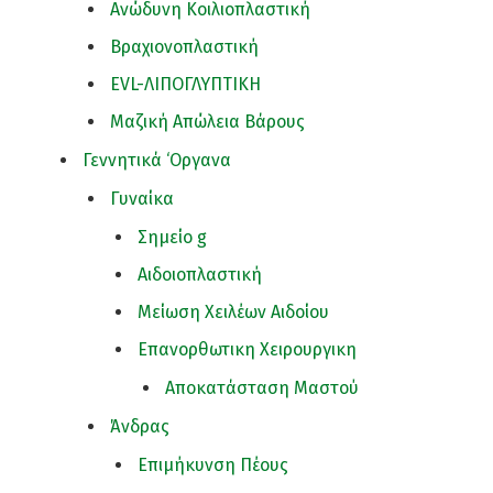
Ανώδυνη Κοιλιοπλαστική
Βραχιονοπλαστική
EVL-ΛΙΠΟΓΛΥΠΤΙΚΗ
Μαζική Απώλεια Βάρους
Γεννητικά ‘Οργανα
Γυναίκα
Σημείο g
Αιδοιοπλαστική
Μείωση Χειλέων Αιδοίου
Επανορθωτικη Χειρουργικη
Αποκατάσταση Μαστού
Άνδρας
Επιμήκυνση Πέους