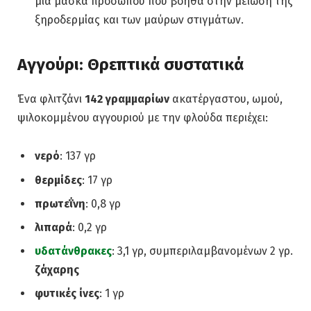
μια μάσκα προσώπου που βοηθά στην μείωση της
ξηροδερμίας και των μαύρων στιγμάτων.
Αγγούρι: Θρεπτικά συστατικά
Ένα φλιτζάνι
142 γραμμαρίων
ακατέργαστου, ωμού,
ψιλοκομμένου αγγουριού με την φλούδα περιέχει:
νερό
: 137 γρ
θερμίδες
: 17 γρ
πρωτεΐνη
: 0,8 γρ
λιπαρά
: 0,2 γρ
υδατάνθρακες
: 3,1 γρ, συμπεριλαμβανομένων 2 γρ.
ζάχαρης
φυτικές ίνες
: 1 γρ