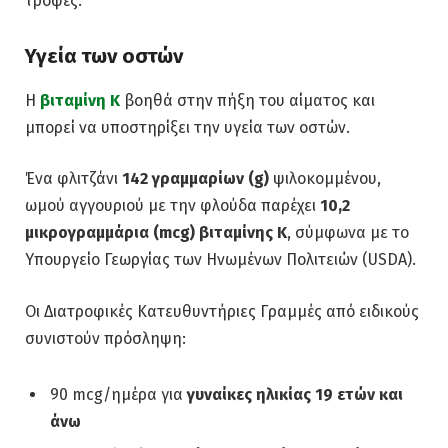
τροφές.
Υγεία των οστών
Η
βιταμίνη Κ
βοηθά στην πήξη του αίματος και
μπορεί να υποστηρίξει την υγεία των οστών.
Ένα φλιτζάνι
142 γραμμαρίων (g)
ψιλοκομμένου,
ωμού αγγουριού με την φλούδα παρέχει
10,2
μικρογραμμάρια (mcg) βιταμίνης Κ
, σύμφωνα με το
Υπουργείο Γεωργίας των Ηνωμένων Πολιτειών (USDA).
Οι Διατροφικές Κατευθυντήριες Γραμμές από ειδικούς
συνιστούν πρόσληψη:
90 mcg/ημέρα για
γυναίκες ηλικίας 19 ετών και
άνω