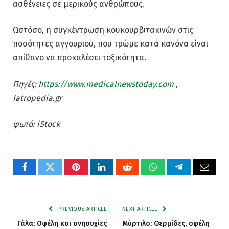
ασθένειες σε μερικούς ανθρώπους.
Ωστόσο, η συγκέντρωση κουκουρβιτακινών στις
ποσότητες αγγουριού, που τρώμε κατά κανόνα είναι
απίθανο να προκαλέσει τοξικότητα.
Πηγές:
https://www.medicalnewstoday.com
,
Iatropedia.gr
φωτό: iStock
Facebook
Twitter
Pinterest
LinkedIn
Reddit
WhatsApp
Telegram
Email
PREVIOUS ARTICLE
NEXT ARTICLE
Γάλα: Οφέλη και ανησυχίες
Μύρτιλο: Θερμίδες, οφέλη