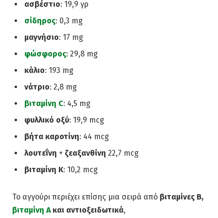
ασβέστιο
: 19,9 γρ
σίδηρος
: 0,3 mg
μαγνήσιο
: 17 mg
φώσφορος
: 29,8 mg
κάλιο
: 193 mg
νάτριο
: 2,8 mg
βιταμίνη C
: 4,5 mg
φυλλικό οξύ
: 19,9 mcg
βήτα καροτίνη
: 44 mcg
λουτεΐνη
+
ζεαξανθίνη
22,7 mcg
βιταμίνη Κ
: 10,2 mcg
Το αγγούρι περιέχει επίσης μια σειρά από
βιταμίνες Β,
βιταμίνη Α
και αντιοξειδωτικά
,