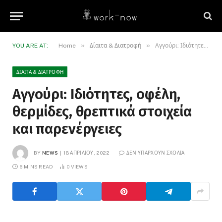
»
»
YOU ARE AT:
Home
Δίαιτα & Διατροφή
Αγγούρι: Ιδιότητες, οφέλη, θερμίδες, θρεπτικά στοιχεία και παρενέργειες
ΔΊΑΙΤΑ & ΔΙΑΤΡΟΦΉ
Αγγούρι: Ιδιότητες, οφέλη,
θερμίδες, θρεπτικά στοιχεία
και παρενέργειες
BY
NEWS
18 ΑΠΡΙΛΊΟΥ, 2022
ΔΕΝ ΥΠΆΡΧΟΥΝ ΣΧΌΛΙΑ
6 MINS READ
0
VIEWS