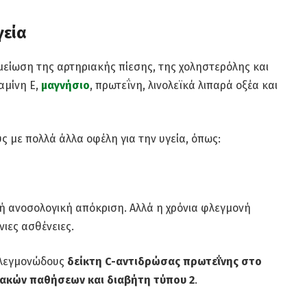
γεία
είωση της αρτηριακής πίεσης, της χοληστερόλης και
αμίνη Ε,
μαγνήσιο
, πρωτεΐνη, λινολεϊκά λιπαρά οξέα και
ς με πολλά άλλα οφέλη για την υγεία, όπως:
ή ανοσολογική απόκριση. Αλλά η χρόνια φλεγμονή
νιες ασθένειες.
φλεγμονώδους
δείκτη C-αντιδρώσας πρωτεΐνης στο
ιακών παθήσεων και διαβήτη τύπου 2
.