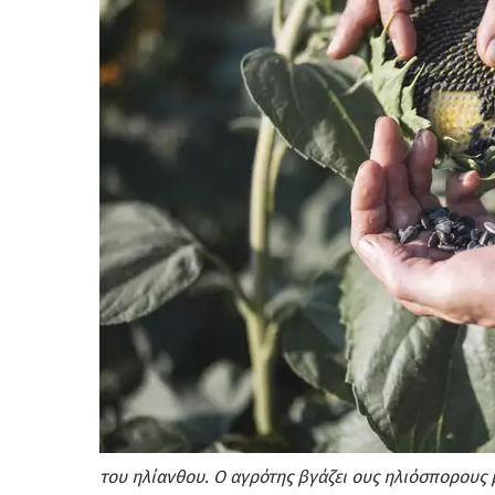
του ηλίανθου. Ο αγρότης βγάζει ους ηλιόσπορους μ