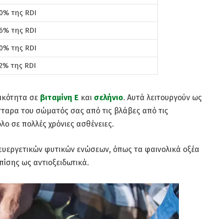
0% της RDI
6% της RDI
0% της RDI
2% της RDI
τικότητα σε
βιταμίνη Ε
και
σελήνιο
. Αυτά λειτουργούν ως
τταρα του σώματός σας από τις βλάβες από τις
όλο σε πολλές χρόνιες ασθένειες.
ή ευεργετικών φυτικών ενώσεων, όπως τα φαινολικά οξέα
επίσης ως αντιοξειδωτικά.