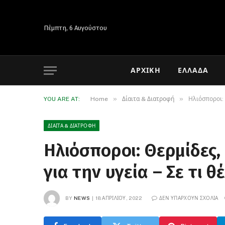
Πέμπτη, 6 Αυγούστου
ΑΡΧΙΚΉ
ΕΛΛΆΔΑ
»
»
YOU ARE AT:
Home
Δίαιτα & Διατροφή
Ηλιόσποροι: 
ΔΊΑΙΤΑ & ΔΙΑΤΡΟΦΉ
Ηλιόσποροι: Θερμίδες,
για την υγεία – Σε τι 
BY
NEWS
18 ΑΠΡΙΛΊΟΥ, 2022
ΔΕΝ ΥΠΆΡΧΟΥΝ ΣΧΌΛΙΑ