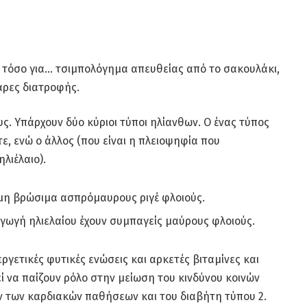
ί, τόσο για… τσιμπολόγημα απευθείας από το σακουλάκι,
άρες διατροφής.
ς. Υπάρχουν δύο κύριοι τύποι ηλίανθων. Ο ένας τύπος
ε, ενώ ο άλλος (που είναι η πλειοψηφία που
ηλιέλαιο).
ε μη βρώσιμα ασπρόμαυρους ριγέ φλοιούς.
αγωγή ηλιελαίου έχουν συμπαγείς μαύρους φλοιούς.
υεργετικές φυτικές ενώσεις και αρκετές βιταμίνες και
ί να παίζουν ρόλο στην μείωση του κινδύνου κοινών
 των καρδιακών παθήσεων και του διαβήτη τύπου 2.