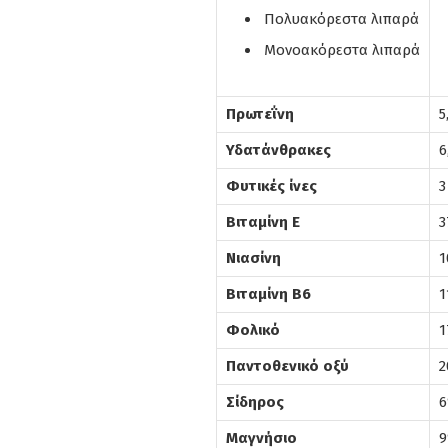
Πολυακόρεστα λιπαρά
Μονοακόρεστα λιπαρά
Πρωτεΐνη
5
Υδατάνθρακες
6
Φυτικές ίνες
3
Βιταμίνη Ε
3
Νιασίνη
1
Βιταμίνη Β6
1
Φολικό
1
Παντοθενικό οξύ
2
Σίδηρος
6
Μαγνήσιο
9