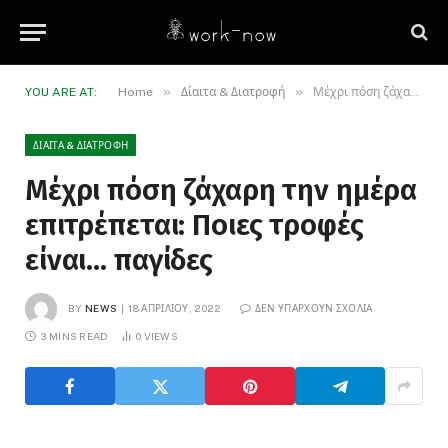
»
»
YOU ARE AT:
Home
Δίαιτα & Διατροφή
Μέχρι πόση ζάχαρη την ημέρα επιτρέπεται: Ποιες τροφές είναι… παγίδες
ΔΊΑΙΤΑ & ΔΙΑΤΡΟΦΉ
Μέχρι πόση ζάχαρη την ημέρα
επιτρέπεται: Ποιες τροφές
είναι… παγίδες
BY
NEWS
18 ΑΠΡΙΛΊΟΥ, 2022
ΔΕΝ ΥΠΆΡΧΟΥΝ ΣΧΌΛΙΑ
3 MINS READ
0
VIEWS