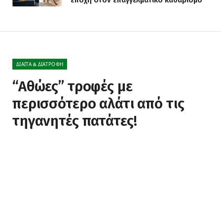
ΔΊΑΙΤΑ & ΔΙΑΤΡΟΦΉ
“Αθώες” τροφές με
περισσότερο αλάτι από τις
τηγανητές πατάτες!
BY
NEWS
18 ΑΠΡΙΛΊΟΥ, 2022
ΔΕΝ ΥΠΆΡΧΟΥΝ ΣΧΌΛΙΑ
2 MINS READ
0
VIEWS