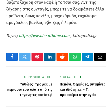
βάζετε ζάχαρη στον καφέ ή το τσάι σας. Αντί της
ζάχαρης στις συνταγές, μπορείτε να δοκιμάσετε άλλα
προϊόντα, όπως κανέλα, μοσχοκάρυδο, εκχύλισμα
αμυγδάλου, βανίλια, τζίντζερ, ή λεμόνι.
Πηγές:
https://www.healthline.com
, Iatropedia.gr
Facebook
Twitter
Pinterest
LinkedIn
Reddit
WhatsApp
Telegram
Email
PREVIOUS ARTICLE
NEXT ARTICLE
“Αθώες” τροφές με
Πεπόνι: Θερμίδες, βιταμίνες
περισσότερο αλάτι από τις
και ιδιότητες – Τι
τηγανητές πατάτες!
προσφέρει στην υγεία