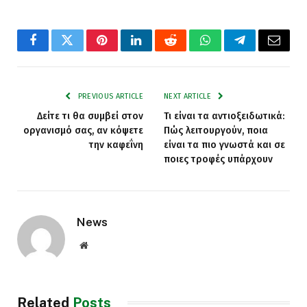
Facebook
Twitter
Pinterest
LinkedIn
Reddit
WhatsApp
Telegram
Email
PREVIOUS ARTICLE
NEXT ARTICLE
Δείτε τι θα συμβεί στον
Τι είναι τα αντιοξειδωτικά:
οργανισμό σας, αν κόψετε
Πώς λειτουργούν, ποια
την καφεΐνη
είναι τα πιο γνωστά και σε
ποιες τροφές υπάρχουν
News
Website
Related
Posts