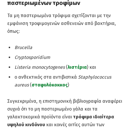
παστεριωμένων τροφίμων
Τα μη παστεριωμένα τρόφιμα σχετίζονται με την
εμφάνιση τροφιμογενών ασθενειών από βακτήρια,
όπως:
Brucella
Cryptosporidium
Listeria monocytogenes
(
λιστέρια
) και
ο ανθεκτικός στα αντιβιοτικά
Staphylococcus
aureus
(
σταφυλόκοκκος
)
Συγκεκριμένα, η επιστημονική βιβλιογραφία αναφέρει
συχνά ότι το μη παστεριωμένο γάλα και τα
γαλακτοκομικά προϊόντα είναι
τρόφιμα ιδιαίτερα
υψηλού κινδύνου
και κοινές αιτίες αυτών των