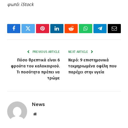
φωτό: iStock
Facebook
Twitter
Pinterest
LinkedIn
Reddit
WhatsApp
Telegram
Email
PREVIOUS ARTICLE
NEXT ARTICLE
Πόσο θρεπτικά είναι 6
Νερό: 9 επιστημονικά
φρούτα του καλοκαιριού.
τεκμηριωμένα οφέλη που
Τι ποσότητα πρέπει να
παρέχει στην υγεία
τρώμε
News
Website