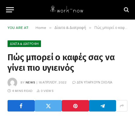
»
»
YOU ARE AT:
Home
Δίαιτα & Διατροφή
Πώς μπορεί ο καφές σας να γίνει πιο υγιεινός
ΔΊΑΙΤΑ & ΔΙΑΤΡΟΦΉ
Πώς μπορεί ο καφές σας να
γίνει πιο υγιεινός
BY
NEWS
18 ΑΠΡΙΛΊΟΥ, 2022
ΔΕΝ ΥΠΆΡΧΟΥΝ ΣΧΌΛΙΑ
4 MINS READ
0
VIEWS