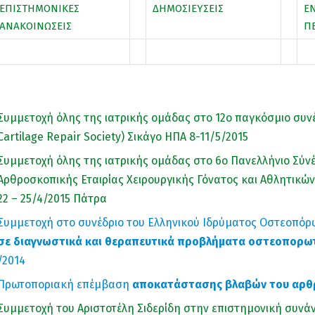
ΕΠΙΣΤΗΜΟΝΙΚΕΣ
ΔΗΜΟΣΙΕΥΣΕΙΣ
Ε
ΑΝΑΚΟΙΝΩΣΕΙΣ
Π
Συμμετοχή όλης της ιατρικής ομάδας στο 12ο παγκόσμιο συνέδ
Cartilage Repair Society) Σικάγο ΗΠΑ 8-11/5/2015
Συμμετοχή όλης της ιατρικής ομάδας στο 6ο Πανελλήνιο Σύνέ
Αρθροσκοπικής Εταιρίας Χειρουργικής Γόνατος και Αθλητικ
22 – 25/4/2015 Πάτρα
Συμμετοχή στο συνέδριο του Ελληνικού Ιδρύματος Οστεοπόρ
σε διαγνωστικά και θεραπευτικά προβλήματα οστεοπορω
/2014
Πρωτοποριακή επέμβαση
αποκατάστασης βλαβών του αρθ
Συμμετοχή του Αριστοτέλη Σιδερίδη στην επιστημονική συνά