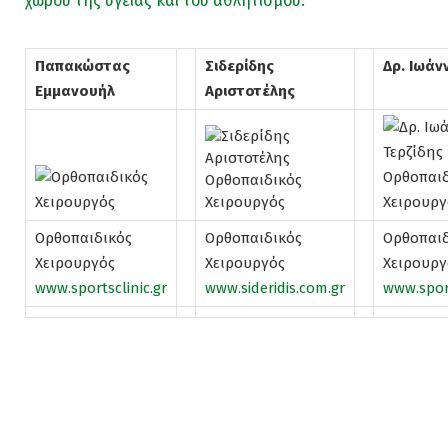
χώρου της υγείας και του αθλητισμού.
Παπακώστας
Σιδερίδης
Δρ. Ιωάν
Εμμανουήλ
Αριστοτέλης
Oρθοπαιδικός
Oρθοπαιδικός
Oρθοπαιδ
Χειρουργός
Χειρουργός
Χειρουργ
www.sportsclinic.gr
www.sideridis.com.gr
www.spor