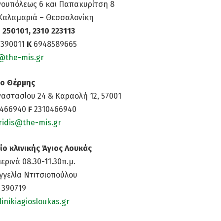
νουπόλεως 6 και Παπακυρίτση 8
 Καλαμαριά – Θεσσαλονίκη
 250101, 2310 223113
 390011
Κ
6948589665
@the-mis.gr
ίο Θέρμης
αστασίου 24 & Καραολή 12, 57001
0466940
F
2310466940
ridis@the-mis.gr
ίο κλινικής Άγιος Λουκάς
ρινά 08.30-11.30π.μ.
αγγελία Ντιτσιοπούλου
 390719
inikiagiosloukas.gr