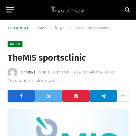
»
»
YOU ARE AT:
Home
Ιατροί
TheMIS sportsclinic
ΙΑΤΡΟΊ
TheMIS sportsclinic
BY
NEWS
3 ΟΚΤΩΒΡΊΟΥ, 2015
ΔΕΝ ΥΠΆΡΧΟΥΝ ΣΧΌΛΙΑ
3 MINS READ
0
VIEWS