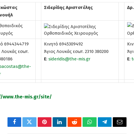
ακώστας
Σιδερίδης Αριστοτέλης
Δρ.
νουήλ
τό 6944344719
Kινητό 6945309492
Kιν
 Λουκάς εσωτ.
Άγιος Λουκάς εσωτ. 2310 380200
Άγι
380186
Ε
:
sideridis@the-mis.gr
Ε
:
t
pacostas@the-
r
//www.the-mis.gr/site/
Facebook
Twitter
Pinterest
LinkedIn
Reddit
WhatsApp
Telegram
Email