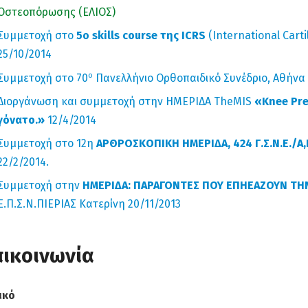
Οστεοπόρωσης (ΕΛΙΟΣ)
Συμμετοχή στο
5ο skills course της ICRS
(International Carti
25/10/2014
ο
Συμμετοχή στο 70
Πανελλήνιο Ορθοπαιδικό Συνέδριο, Αθήνα 
Διοργάνωση και συμμετοχή στην ΗΜΕΡΙΔΑ TheMIS
«Knee Pre
γόνατο.»
12/4/2014
Συμμετοχή στο 12η
ΑΡΘΡΟΣΚΟΠΙΚΗ ΗΜΕΡΙΔΑ, 424 Γ.Σ.Ν.Ε./Α
22/2/2014.
Συμμετοχή στην
ΗΜΕΡΙΔΑ: ΠΑΡΑΓΟΝΤΕΣ ΠΟΥ ΕΠΗΕΑΖΟΥΝ Τ
Ε.Π.Σ.Ν.ΠΙΕΡΙΑΣ Κατερίνη 20/11/2013
πικοινωνία
ικό