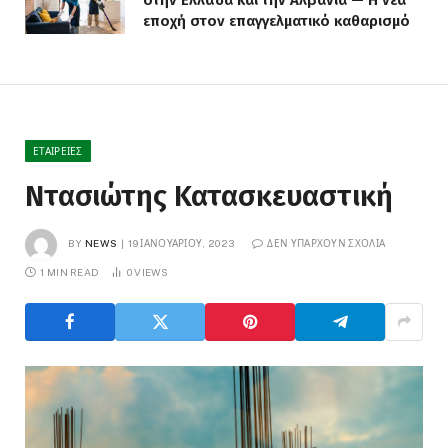
στην Ελλάδα και την Αλβανία — Η νέα
εποχή στον επαγγελματικό καθαρισμό
ΕΤΑΙΡΕΊΕΣ
Ντασιώτης Κατασκευαστική
BY
NEWS
19 ΙΑΝΟΥΑΡΊΟΥ, 2023
ΔΕΝ ΥΠΆΡΧΟΥΝ ΣΧΌΛΙΑ
1 MIN READ
0
VIEWS