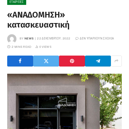
ΕΤΑΙΡΕΊΕΣ
«ΑΝΑΔΟΜΗΣΗ»
κατασκευαστική
BY
NEWS
22 ΔΕΚΕΜΒΡΊΟΥ, 2022
ΔΕΝ ΥΠΆΡΧΟΥΝ ΣΧΌΛΙΑ
2 MINS READ
0
VIEWS