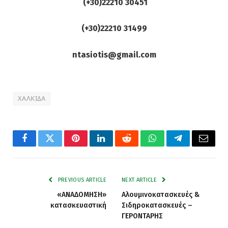
(+30)22210 30451
(+30)22210 31499
ntasiotis@gmail.com
ΧΑΛΚΙΔΑ
Facebook
Twitter
Pinterest
LinkedIn
Reddit
WhatsApp
Telegram
Email
PREVIOUS ARTICLE
NEXT ARTICLE
«ΑΝΑΔΟΜΗΣΗ»
Αλουμινοκατασκευές &
κατασκευαστική
Σιδηροκατασκευές –
ΓΕΡΟΝΤΑΡΗΣ