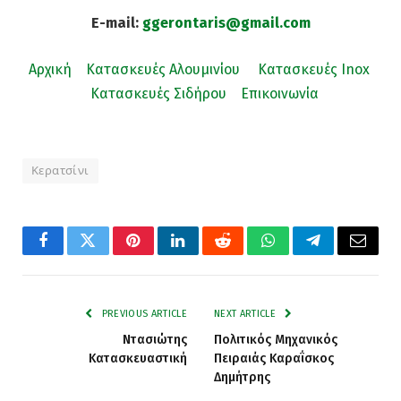
E-mail:
ggerontaris@gmail.com
Αρχική
Κατασκευές Αλουμινίου
Κατασκευές Inox
Κατασκευές Σιδήρου
Επικοινωνία
Κερατσίνι
Facebook
Twitter
Pinterest
LinkedIn
Reddit
WhatsApp
Telegram
Email
PREVIOUS ARTICLE
NEXT ARTICLE
Ντασιώτης
Πολιτικός Μηχανικός
Κατασκευαστική
Πειραιάς Καραΐσκος
Δημήτρης