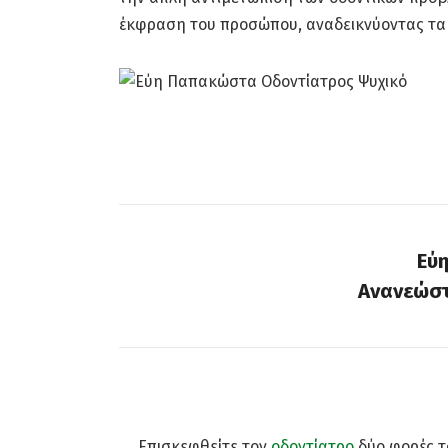
έκφραση του προσώπου, αναδεικνύοντας τα
Εύη Παπακώστα
Εύ
Ανανεώστ
Επισκεφθείτε τον
οδοντίατρο
δύο φορές τ