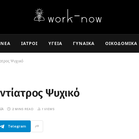
ΝΈΑ
ΙΑΤΡΟΊ
ΥΓΕΊΑ
ΓΥΝΑΊΚΑ
ΟΙΚΟΔΟΜΙΚΆ
ατρος Ψυχικό
ντίατρος Ψυχικό
ΙΑ
2 MINS READ
1
VIEWS
Telegram