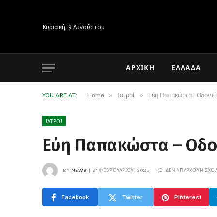
Κυριακή, 9 Αυγούστου
ΑΡΧΙΚΉ
ΕΛΛΆΔΑ
»
»
YOU ARE AT:
Home
Ιατροί
Εύη Παπακώστα – Οδοντί
ΙΑΤΡΟΊ
Εύη Παπακώστα – Οδο
BY
NEWS
21 ΦΕΒΡΟΥΑΡΊΟΥ, 2025
ΔΕΝ ΥΠΆΡΧΟΥΝ ΣΧΌΛ
Facebook
Twitter
Pinterest