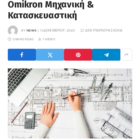
Omikron Μηχανική &
Κατασκευαστική
BY
NEWS
13 ΔΕΚΕΜΒΡΊΟΥ, 2022
ΔΕΝ ΥΠΆΡΧΟΥΝ ΣΧΌΛΙΑ
3 MINS READ
1
VIEWS