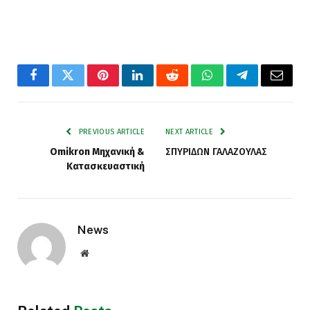
Facebook
Twitter
Pinterest
LinkedIn
Reddit
WhatsApp
Telegram
Email
PREVIOUS ARTICLE
NEXT ARTICLE
Omikron Μηχανική &
ΣΠΥΡΙΔΩΝ ΓΑΛΑΖΟΥΛΑΣ
Κατασκευαστική
News
Website