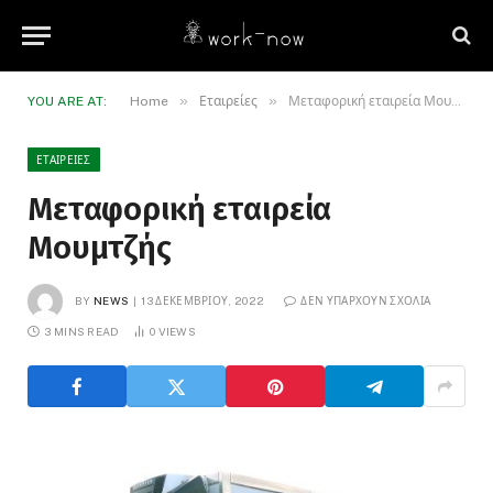
»
»
YOU ARE AT:
Home
Εταιρείες
Μεταφορική εταιρεία Μουμτζής
ΕΤΑΙΡΕΊΕΣ
Μεταφορική εταιρεία
Μουμτζής
BY
NEWS
13 ΔΕΚΕΜΒΡΊΟΥ, 2022
ΔΕΝ ΥΠΆΡΧΟΥΝ ΣΧΌΛΙΑ
3 MINS READ
0
VIEWS