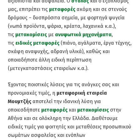
αξιοπιστία και ασφάλεια. Ο
στόλος
και ο εξοπλισμός
μας, επιτρέπει τις
μεταφορές
ακόμη και σε στενούς
δρόμους – δυσπρόσιτα σημεία, με φορτηγά ψυγεία
(νωπά προϊόντα, ψάρια, κρέατα, λαχανικά κ.α.),
τις
μετακομίσεις
με
ανυψωτικά μηχανήματα
,
τις
ειδικές μεταφορές
(πιάνο, αγάλματα, έργα τέχνης,
σκάφη αναψυχής, αδρανή υλικά), καθώς και
οποιαδήποτε άλλη ειδική περίπτωση
(μετεγκαταστάσεις εταιρείων κ.α.).
Έχοντας ποιοτικές λύσεις για τις ανάγκες σας και
προνομιακές τιμές, η
μεταφορική εταιρεία
Μουμτζής
αποτελεί την ιδανική λύση για
οποιεσδήποτε
μεταφορές
και
μετακομίσεις
στην
Αθήνα και σε ολόκληρη την Ελλάδα. Διαθέτουμε
ειδικές τιμές για φοιτητές και μεταθέσεις προσωπικού
σωμάτων ασφαλείας και ενόπλων