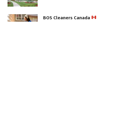
BOS Cleaners Canada
BOS Cleaners Albania
BOS Cleaners Ελλάδα
BOS Cleaners: Από τον Καναδά
στην Ελλάδα και την Αλβανία — Η νέα
εποχή στον επαγγελματικό καθαρισμό