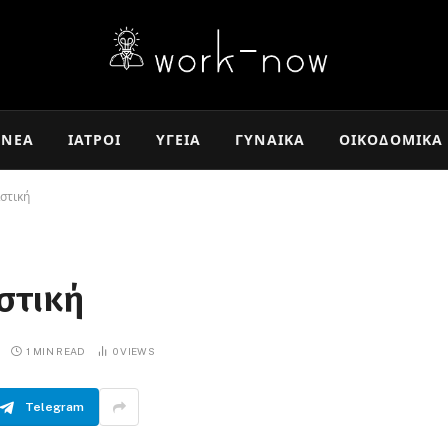
ΝΈΑ
ΙΑΤΡΟΊ
ΥΓΕΊΑ
ΓΥΝΑΊΚΑ
ΟΙΚΟΔΟΜΙΚΆ
στική
στική
1 MIN READ
0
VIEWS
Telegram