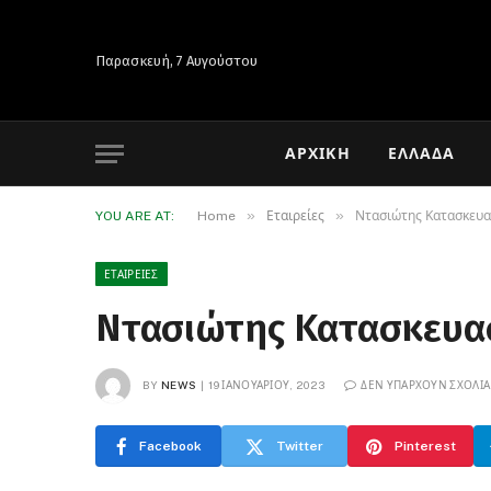
Παρασκευή, 7 Αυγούστου
ΑΡΧΙΚΉ
ΕΛΛΆΔΑ
»
»
YOU ARE AT:
Home
Εταιρείες
Ντασιώτης Κατασκευα
ΕΤΑΙΡΕΊΕΣ
Ντασιώτης Κατασκευα
BY
NEWS
19 ΙΑΝΟΥΑΡΊΟΥ, 2023
ΔΕΝ ΥΠΆΡΧΟΥΝ ΣΧΌΛΙΑ
Facebook
Twitter
Pinterest