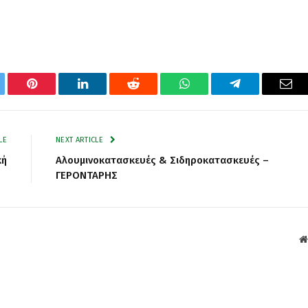
tter
Pinterest
LinkedIn
Reddit
WhatsApp
Telegram
Ema
LE
NEXT ARTICLE
κή
Αλουμινοκατασκευές & Σιδηροκατασκευές –
ΓΕΡΟΝΤΑΡΗΣ