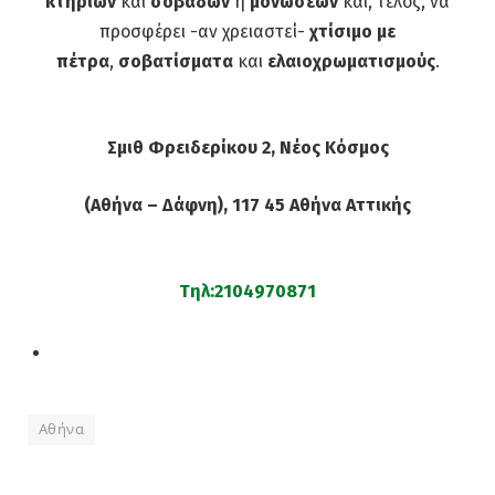
κτηρίων
και
σοβάδων
ή
μονώσεων
και, τέλος, να
προσφέρει -αν χρειαστεί-
χτίσιμο με
πέτρα
,
σοβατίσματα
και
ελαιοχρωματισμούς
.
Σμιθ Φρειδερίκου 2, Νέος Κόσμος
(Αθήνα – Δάφνη), 117 45 Αθήνα Αττικής
Τηλ:2104970871
Αθήνα