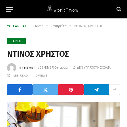
»
»
YOU ARE AT:
Home
Εταιρείες
ΝΤΙΝΟΣ ΧΡΗΣΤΟΣ
ΕΤΑΙΡΕΊΕΣ
ΝΤΙΝΟΣ ΧΡΗΣΤΟΣ
BY
NEWS
19 ΔΕΚΕΜΒΡΊΟΥ, 2022
ΔΕΝ ΥΠΆΡΧΟΥΝ ΣΧΌΛΙΑ
1 MIN READ
0
VIEWS