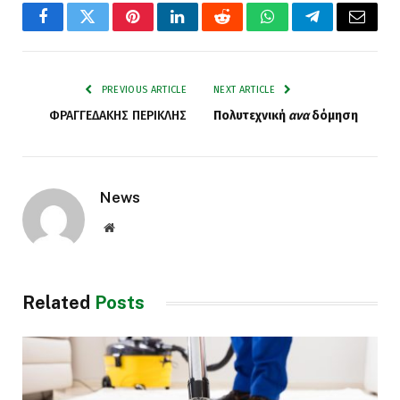
Facebook
Twitter
Pinterest
LinkedIn
Reddit
WhatsApp
Telegram
Email
PREVIOUS ARTICLE
NEXT ARTICLE
ΦΡΑΓΓΕΔΑΚΗΣ ΠΕΡΙΚΛΗΣ
Πολυτεχνική
ανα
δόμηση
News
Website
Related
Posts