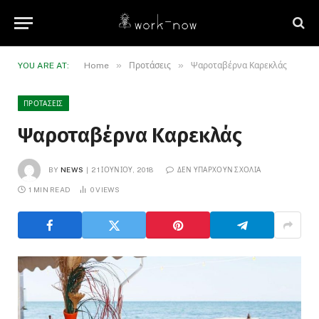
»
»
YOU ARE AT:
Home
Προτάσεις
Ψαροταβέρνα Καρεκλάς
ΠΡΟΤΆΣΕΙΣ
Ψαροταβέρνα Καρεκλάς
BY
NEWS
21 ΙΟΥΝΊΟΥ, 2018
ΔΕΝ ΥΠΆΡΧΟΥΝ ΣΧΌΛΙΑ
1 MIN READ
0
VIEWS