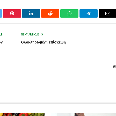
tter
Pinterest
LinkedIn
Reddit
WhatsApp
Telegram
Ema
LE
NEXT ARTICLE
ων
Ολοκληρωμένη επίσκεψη