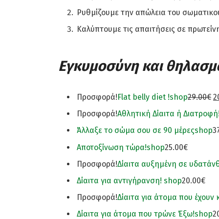
Ρυθμίζουμε την απώλεια του σωματικ
Καλύπτουμε τις απαιτήσεις σε πρωτείνη,
Εγκυμοσύνη και θηλασμ
Προσφορά!
Flat belly diet !
shop
29.00€
2
Προσφορά!
Αθλητική Δίαιτα ή Διατροφή
Άλλαξε το σώμα σου σε 90 μέρες
shop
3
Αποτοξίνωση τώρα!
shop
25.00€
Προσφορά!
Δίαιτα αυξημένη σε υδατάν
Δίαιτα για αντιγήρανση!
shop
20.00€
Προσφορά!
Δίαιτα για άτομα που έχουν
Δίαιτα για άτομα που τρώνε Έξω!
shop
2