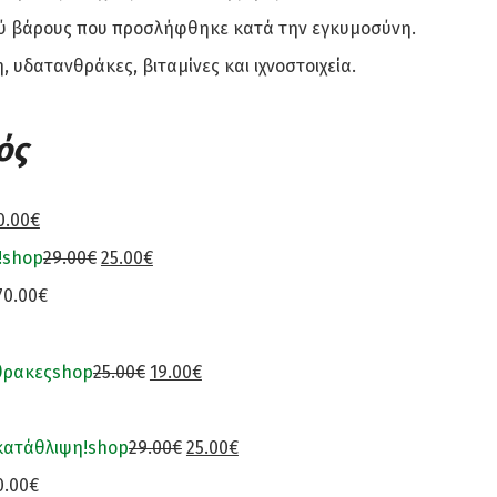
ού βάρους που προσλήφθηκε κατά την εγκυμοσύνη.
 υδατανθράκες, βιταμίνες και ιχνοστοιχεία.
ός
0.00€
!
shop
29.00€
25.00€
70.00€
θρακες
shop
25.00€
19.00€
 κατάθλιψη!
shop
29.00€
25.00€
0.00€