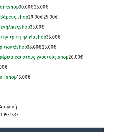
εσης
shop
30.00€
25.00€
 βάρους.
shop
29.00€
25.00€
 ενήλικες
shop
35.00€
 την τρίτη ηλικία
shop
35.00€
ρίτιδας!
shop
35.00€
25.00€
φέρεια και στους γλουτούς.
shop
20.00€
.00€
ύ !
shop
15.00€
Βασιλική
410551537