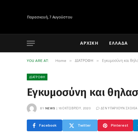
Παρασκευή, 7 Αυγούστου
ΑΡΧΙΚΉ
ΕΛΛΆΔΑ
»
»
YOU ARE AT:
Home
ΔΙΑΤΡΟΦΗ
Εγκυμοσύνη και θηλ
ΔΙΑΤΡΟΦΗ
Εγκυμοσύνη και θηλα
BY
NEWS
16 ΟΚΤΩΒΡΊΟΥ, 2020
ΔΕΝ ΥΠΆΡΧΟΥΝ ΣΧΌΛΙΑ
Facebook
Twitter
Pinterest