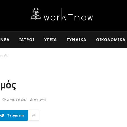
ΝΈΑ
ΙΑΤΡΟΊ
ΥΓΕΊΑ
ΓΥΝΑΊΚΑ
ΟΙΚΟΔΟΜΙΚΆ
ασμός
σμός
2 MINS READ
0
VIEWS
Telegram