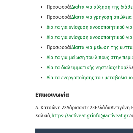
Προσφορά!
Διαίτα για αύξηση της διάθ
Προσφορά!
Δίαιτα για γρήγορη απώλεια
Διαιτα για ενίσχυση ανοσοποιητικού για
Δίαιτα για ενίσχυση ανοσοποιητικού για
Προσφορά!
Δίαιτα για μείωση της κυττα
Δίαιτα για μείωση του λίπους στην περι
Δίαιτα διαλειμματικής νηστείας
shop
25
Δίαιτα ενεργοποίησης του μεταβολισμο
Επικοινωνία
Λ. Κατσώνη 22Λάρισα412 23ΕλλάδαΑντιγόνη 
Χαλκιά,
https://activeat.gr
info@activeat.gr
2