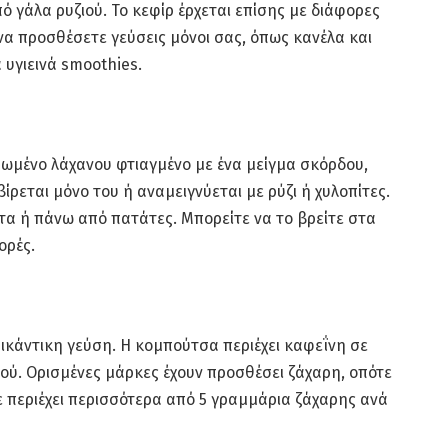
ό γάλα ρυζιού. Το κεφίρ έρχεται επίσης με διάφορες
να προσθέσετε γεύσεις μόνοι σας, όπως κανέλα και
α υγιεινά smoothies.
υμωμένο λάχανου φτιαγμένο με ένα μείγμα σκόρδου,
ρβίρεται μόνο του ή αναμειγνύεται με ρύζι ή χυλοπίτες.
τα ή πάνω από πατάτες. Μπορείτε να το βρείτε στα
ορές.
ικάντικη γεύση. Η κομπούτσα περιέχει καφεΐνη σε
ού. Ορισμένες μάρκες έχουν προσθέσει ζάχαρη, οπότε
ε περιέχει περισσότερα από 5 γραμμάρια ζάχαρης ανά