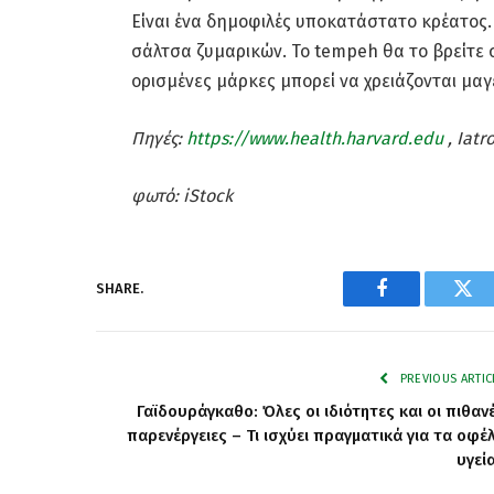
Είναι ένα δημοφιλές υποκατάστατο κρέατος.
σάλτσα ζυμαρικών. Το tempeh θα το βρείτε 
ορισμένες μάρκες μπορεί να χρειάζονται μαγ
Πηγές:
https://www.health.harvard.edu
, Iatr
φωτό: iStock
SHARE.
Facebook
Twi
PREVIOUS ARTIC
Γαϊδουράγκαθο: Όλες οι ιδιότητες και οι πιθαν
παρενέργειες – Τι ισχύει πραγματικά για τα οφέ
υγεί