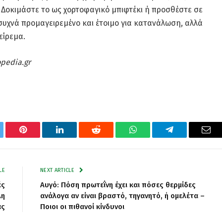
 Δοκιμάστε το ως χορτοφαγικό μπιφτέκι ή προσθέστε σε
συχνά προμαγειρεμένο και έτοιμο για κατανάλωση, αλλά
είρεμα.
opedia.gr
tter
Pinterest
LinkedIn
Reddit
WhatsApp
Telegram
Ema
LE
NEXT ARTICLE
ές
Αυγό: Πόση πρωτεΐνη έχει και πόσες θερμίδες
λη
ανάλογα αν είναι βραστό, τηγανητό, ή ομελέτα –
ας
Ποιοι οι πιθανοί κίνδυνοι