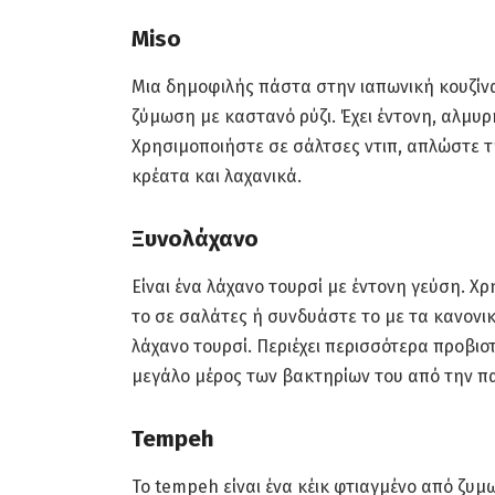
Miso
Μια δημοφιλής πάστα στην ιαπωνική κουζίνα
ζύμωση με καστανό ρύζι. Έχει έντονη, αλμυρ
Χρησιμοποιήστε σε σάλτσες ντιπ, απλώστε τ
κρέατα και λαχανικά.
Ξυνολάχανο
Είναι ένα λάχανο τουρσί με έντονη γεύση. Χ
το σε σαλάτες ή συνδυάστε το με τα κανονι
λάχανο τουρσί. Περιέχει περισσότερα προβιοτ
μεγάλο μέρος των βακτηρίων του από την π
Tempeh
Το tempeh είναι ένα κέικ φτιαγμένο από ζυμω