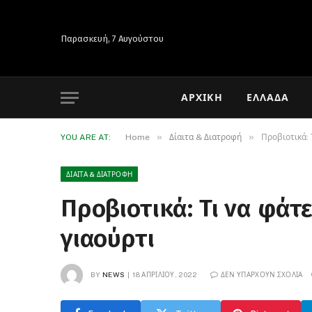
Παρασκευή, 7 Αυγούστου
ΑΡΧΙΚΉ
ΕΛΛΆΔΑ
»
»
YOU ARE AT:
Home
Δίαιτα & Διατροφή
Προβιοτικά: 
ΔΊΑΙΤΑ & ΔΙΑΤΡΟΦΉ
Προβιοτικά: Τι να φάτε
γιαούρτι
BY
NEWS
18 ΑΠΡΙΛΊΟΥ, 2022
ΔΕΝ ΥΠΆΡΧΟΥΝ ΣΧΌΛΙΑ