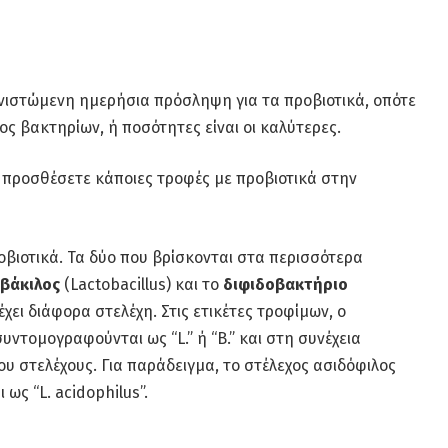
συνιστώμενη ημερήσια πρόσληψη για τα προβιοτικά, οπότε
ος βακτηρίων, ή ποσότητες είναι οι καλύτερες.
α προσθέσετε κάποιες τροφές με προβιοτικά στην
βιοτικά. Τα δύο που βρίσκονται στα περισσότερα
βάκιλος
(Lactobacillus) και το
διφιδοβακτήριο
έχει διάφορα στελέχη. Στις ετικέτες τροφίμων, ο
υντομογραφούνται ως “L.” ή “B.” και στη συνέχεια
υ στελέχους. Για παράδειγμα, το στέλεχος ασιδόφιλος
ως “L. acidophilus”.