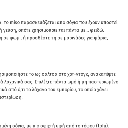
, το miso παρασκευάζεται από σόγια που έχουν υποστεί
ή γεύση, οπότε χρησιμοποιείται πάντα με… φειδώ.
η σε ψωμί, ή προσθέστε τη σε μαρινάδες για ψάρια,
ρησιμοποιήστε το ως σάλτσα στο χοτ-ντογκ, ανακατέψτε
κά λαχανικά σας. Επιλέξτε πάντα ωμό ή μη παστεριωμένο
ικά από ό,τι το λάχανο του εμπορίου, το οποίο χάνει
αστερίωση.
μένη σόγια, με πιο σφιχτή υφή από το τόφου (tofu).