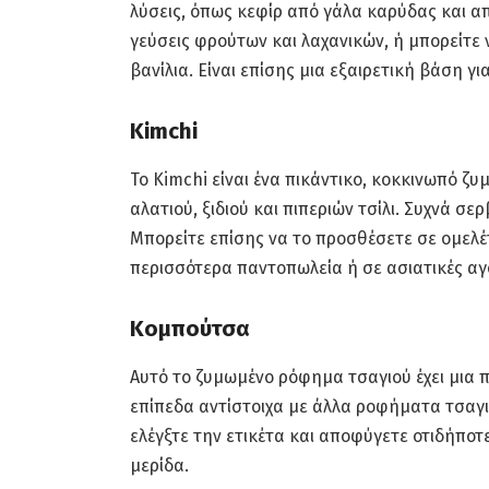
λύσεις, όπως κεφίρ από γάλα καρύδας και απ
γεύσεις φρούτων και λαχανικών, ή μπορείτε 
βανίλια. Είναι επίσης μια εξαιρετική βάση γι
Kimchi
Το Kimchi είναι ένα πικάντικο, κοκκινωπό ζ
αλατιού, ξιδιού και πιπεριών τσίλι. Συχνά σε
Μπορείτε επίσης να το προσθέσετε σε ομελέ
περισσότερα παντοπωλεία ή σε ασιατικές αγ
Κομπούτσα
Αυτό το ζυμωμένο ρόφημα τσαγιού έχει μια π
επίπεδα αντίστοιχα με άλλα ροφήματα τσαγι
ελέγξτε την ετικέτα και αποφύγετε οτιδήποτ
μερίδα.