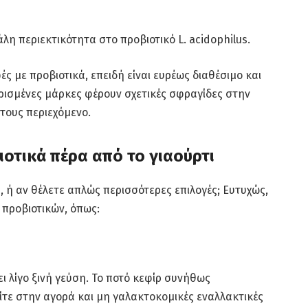
άλη περιεκτικότητα στο προβιοτικό L. acidophilus.
φές με προβιοτικά, επειδή είναι ευρέως διαθέσιμο και
Ορισμένες μάρκες φέρουν σχετικές σφραγίδες στην
τους περιεχόμενο.
ιοτικά πέρα από το γιαούρτι
ού, ή αν θέλετε απλώς περισσότερες επιλογές; Ευτυχώς,
 προβιοτικών, όπως:
ει λίγο ξινή γεύση. Το ποτό κεφίρ συνήθως
ίτε στην αγορά και μη γαλακτοκομικές εναλλακτικές