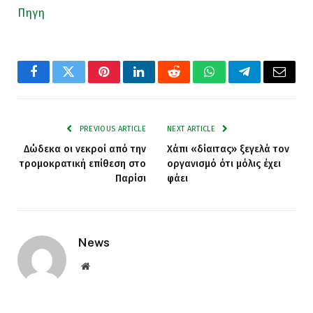
Πηγη
Facebook
Twitter
Pinterest
LinkedIn
Reddit
WhatsApp
Telegram
Email
PREVIOUS ARTICLE
NEXT ARTICLE
Δώδεκα οι νεκροί από την
Χάπι «δίαιτας» ξεγελά τον
τρομοκρατική επίθεση στο
οργανισμό ότι μόλις έχει
Παρίσι
φάει
News
Website