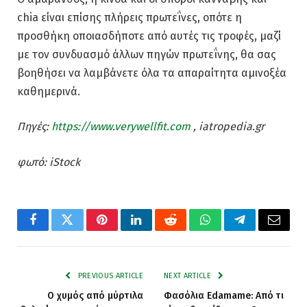
chia είναι επίσης πλήρεις πρωτεΐνες, οπότε η
προσθήκη οποιασδήποτε από αυτές τις τροφές, μαζί
με τον συνδυασμό άλλων πηγών πρωτεΐνης, θα σας
βοηθήσει να λαμβάνετε όλα τα απαραίτητα αμινοξέα
καθημερινά.
Πηγές:
https://www.verywellfit.com
, iatropedia.gr
φωτό: iStock
Facebook
Twitter
Pinterest
LinkedIn
Reddit
WhatsApp
Telegram
Email
PREVIOUS ARTICLE
NEXT ARTICLE
Ο χυμός από μύρτιλα
Φασόλια Edamame: Από τι