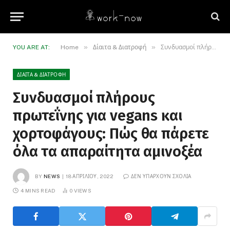
»
»
YOU ARE AT:
Home
Δίαιτα & Διατροφή
Συνδυασμοί πλήρους πρωτεΐνης για vegans και χορτοφάγους: Πώς θα πάρετε όλα τα απαραίτητα αμινοξέα
ΔΊΑΙΤΑ & ΔΙΑΤΡΟΦΉ
Συνδυασμοί πλήρους
πρωτεΐνης για vegans και
χορτοφάγους: Πώς θα πάρετε
όλα τα απαραίτητα αμινοξέα
BY
NEWS
18 ΑΠΡΙΛΊΟΥ, 2022
ΔΕΝ ΥΠΆΡΧΟΥΝ ΣΧΌΛΙΑ
4 MINS READ
0
VIEWS