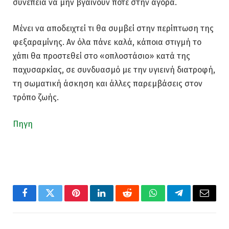
συνέπεια να μην βγαίνουν ποτέ στην αγορά.
Μένει να αποδειχτεί τι θα συμβεί στην περίπτωση της
φεξαραμίνης. Αν όλα πάνε καλά, κάποια στιγμή το
χάπι θα προστεθεί στο «οπλοστάσιο» κατά της
παχυσαρκίας, σε συνδυασμό με την υγιεινή διατροφή,
τη σωματική άσκηση και άλλες παρεμβάσεις στον
τρόπο ζωής.
Πηγη
Facebook
Twitter
Pinterest
LinkedIn
Reddit
WhatsApp
Telegram
Email