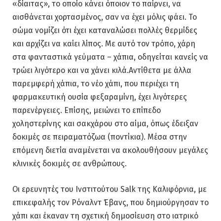
«δίαιτας», το οποίο κάνει όποιον το παίρνει, να
αισθάνεται χορτασμένος, σαν να έχει μόλις φάει. Το
σώμα νομίζει ότι έχει καταναλώσει πολλές θερμίδες
και αρχίζει να καίει λίπος. Με αυτό τον τρόπο, χάρη
στα φανταστικά γεύματα – χάπια, οδηγείται κανείς να
τρώει λιγότερο και να χάνει κιλά.Αντίθετα με άλλα
παρεμφερή χάπια, το νέο χάπι, που περιέχει τη
φαρμακευτική ουσία φεξαραμίνη, έχει λιγότερες
παρενέργειες. Επίσης, μειώνει το επίπεδο
χοληστερίνης και σακχάρου στο αίμα, όπως έδειξαν
δοκιμές σε πειραματόζωα (ποντίκια). Μέσα στην
επόμενη διετία αναμένεται να ακολουθήσουν μεγάλες
κλινικές δοκιμές σε ανθρώπους.
Οι ερευνητές του Ινστιτούτου Salk της Καλιφόρνια, με
επικεφαλής τον Ρόναλντ Έβανς, που δημιούργησαν το
χάπι και έκαναν τη σχετική δημοσίευση στο ιατρικό