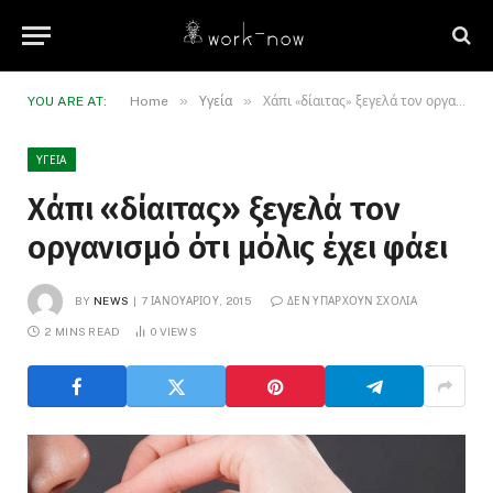
»
»
YOU ARE AT:
Home
Υγεία
Χάπι «δίαιτας» ξεγελά τον οργανισμό ότι μόλις έχει φάει
ΥΓΕΊΑ
Χάπι «δίαιτας» ξεγελά τον
οργανισμό ότι μόλις έχει φάει
BY
NEWS
7 ΙΑΝΟΥΑΡΊΟΥ, 2015
ΔΕΝ ΥΠΆΡΧΟΥΝ ΣΧΌΛΙΑ
2 MINS READ
0
VIEWS