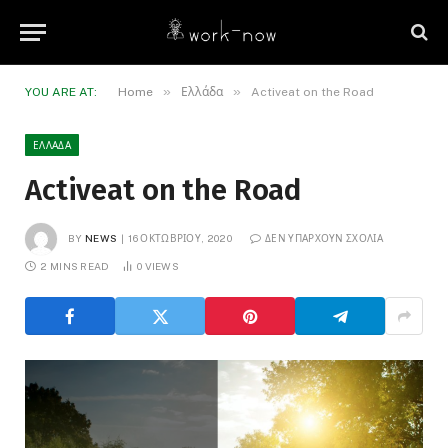
»
»
YOU ARE AT:
Home
Ελλάδα
Activeat on the Road
ΕΛΛΆΔΑ
Activeat on the Road
BY
NEWS
16 ΟΚΤΩΒΡΊΟΥ, 2020
ΔΕΝ ΥΠΆΡΧΟΥΝ ΣΧΌΛΙΑ
2 MINS READ
0
VIEWS