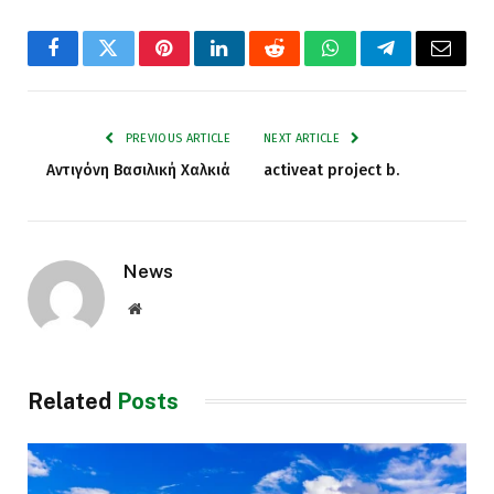
Facebook
Twitter
Pinterest
LinkedIn
Reddit
WhatsApp
Telegram
Email
PREVIOUS ARTICLE
NEXT ARTICLE
Αντιγόνη Βασιλική Χαλκιά
activeat project b.
News
Website
Related
Posts