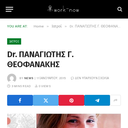
»
»
YOU ARE AT:
Home
Ιατροί
Dr. ΠΑΝΑΓΙΩΤΗΣ Γ. ΘΕΟΦΑΝΑΚΗΣ
ΙΑΤΡΟΊ
Dr. ΠΑΝΑΓΙΩΤΗΣ Γ.
ΘΕΟΦΑΝΑΚΗΣ
BY
NEWS
11 ΙΑΝΟΥΑΡΊΟΥ, 2015
ΔΕΝ ΥΠΆΡΧΟΥΝ ΣΧΌΛΙΑ
3 MINS READ
0
VIEWS