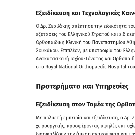
Εξειδίκευση και Τεχνολογικές Καιν
Ο Δρ. Ζερβάκης απέκτησε την ειδικότητα το
εξετάσεις του Ελληνικού Στρατού και ειδικε
Ορθοπαιδική Κλινική του Πανεπιστημίου Αθ
Σουκάκου. Επιπλέον, με υποτροφία του Ελλην
Ανακατασκευή Ισχίου-Γόνατος και Ορθοπαιδικ
στο Royal National Orthopaedic Hospital του
Προτερήματα και Υπηρεσίες
Εξειδίκευση στον Τομέα της Ορθο
Με πολυετή εμπειρία και εξειδίκευση, ο Δρ. 
χειρουργικής, προσφέροντας υψηλές επιτυχίε
διασφαλίζουν την άμεση ανακούφιση και τ