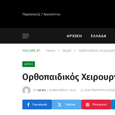
Παρασκευή, 7 Αυγούστου
ΑΡΧΙΚΉ
ΕΛΛΆΔΑ
»
»
YOU ARE AT:
Home
Ιατροί
Ορθοπαιδικός Χειρουργό
ΙΑΤΡΟΊ
Ορθοπαιδικός Χειρουρ
BY
NEWS
16 ΙΑΝΟΥΑΡΊΟΥ, 2025
ΔΕΝ ΥΠΆΡΧΟΥΝ ΣΧΌΛΙΑ
Facebook
Twitter
Pinterest