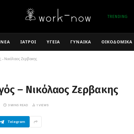
TRENDING
ΝΈΑ
ΙΑΤΡΟΊ
ΥΓΕΊΑ
ΓΥΝΑΊΚΑ
ΟΙΚΟΔΟΜΙΚΆ
ς – Νικόλαος Ζερβακης
γός – Νικόλαος Ζερβακης
3 MINS READ
1
VIEWS
Telegram